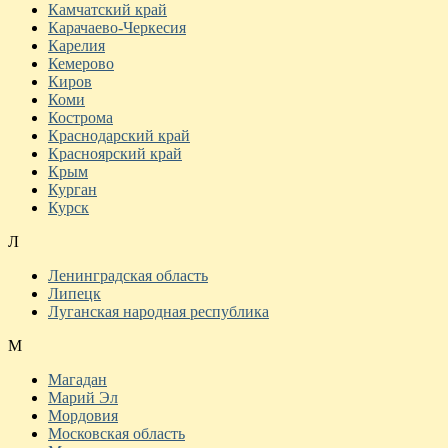
Камчатский край
Карачаево-Черкесия
Карелия
Кемерово
Киров
Коми
Кострома
Краснодарский край
Красноярский край
Крым
Курган
Курск
Л
Ленинградская область
Липецк
Луганская народная республика
М
Магадан
Марий Эл
Мордовия
Московская область