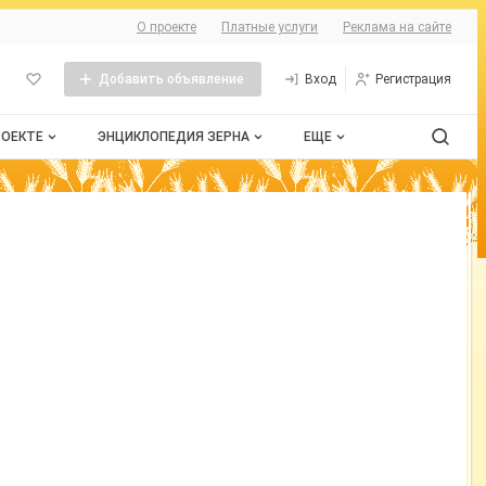
О сайте
О проекте
Платные услуги
Реклама на сайте
Добавить объявление
Вход
Регистрация
РОЕКТЕ
ЭНЦИКЛОПЕДИЯ ЗЕРНА
ЕЩЕ
проекте
Стандарты
Сельхозтехника
нтактная информация
Пшеница
Контакты
бличная оферта
Рожь
змещение рекламы
Ячмень
рта сайта
Таблица мер и весов
Документы