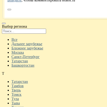
Войдите
, чтобы комментировать новость
Выбор региона
Поиск региона
Все
Дальнее зарубежье
Ближнее зарубежье
Москва
Санкт-Петербург
Татарстан
Башкортостан
Т
Татарстан
Тамбов
Тверь
Томск
Тула
Тыва