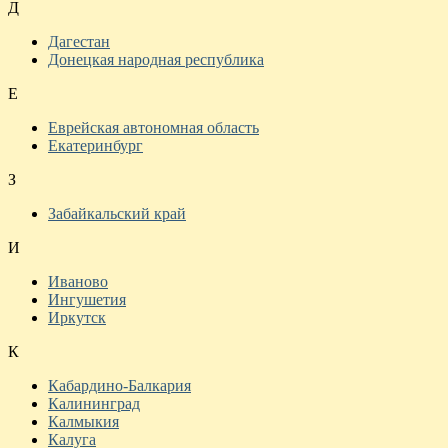
Д
Дагестан
Донецкая народная республика
Е
Еврейская автономная область
Екатеринбург
З
Забайкальский край
И
Иваново
Ингушетия
Иркутск
К
Кабардино-Балкария
Калининград
Калмыкия
Калуга