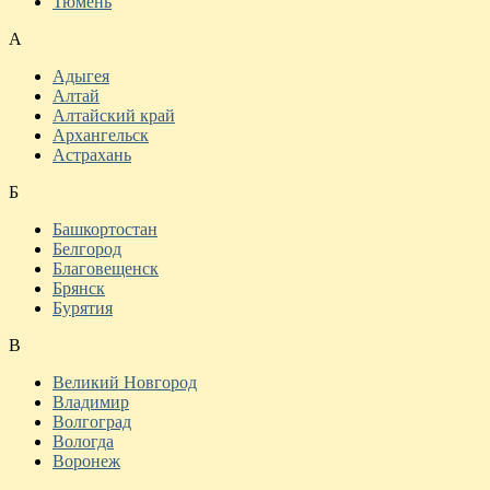
Тюмень
А
Адыгея
Алтай
Алтайский край
Архангельск
Астрахань
Б
Башкортостан
Белгород
Благовещенск
Брянск
Бурятия
В
Великий Новгород
Владимир
Волгоград
Вологда
Воронеж