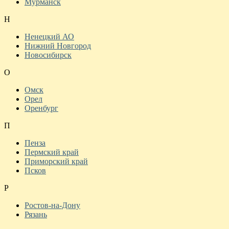
Мурманск
Н
Ненецкий АО
Нижний Новгород
Новосибирск
О
Омск
Орел
Оренбург
П
Пенза
Пермский край
Приморский край
Псков
Р
Ростов-на-Дону
Рязань