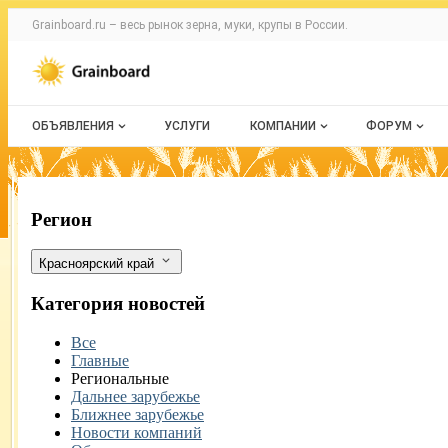
Раздел навигации по сайту grainboard.
Grainboard.ru – весь
рынок зерна, муки, крупы
в России.
Авторизация и меню пользователя
Навигация по разделам сайта grainboard.ru
ОБЪЯВЛЕНИЯ
УСЛУГИ
КОМПАНИИ
ФОРУМ
Все объявления
О каталоге компаний
Все темы
Мои объявления
Каталог компаний
Избранные
Экспорт рапса из Красноярского края 
Фильтры
Регион
Моя компания
С моим уч
Красноярский край
Платное размещение
Категория новостей
Все
Главные
Региональные
Дальнее зарубежье
Ближнее зарубежье
Новости компаний