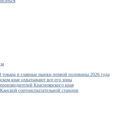
исаться
за
3 товара и главные рынки первой половины 2026 года
ском крае охватывают все его зоны
зпроизводителей Красноярского края
а Канской сортоиспытательной станции