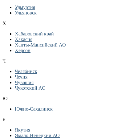
Удмуртия
Ульяновск
Х
Хабаровский край
Хакасия
Ханты-Мансийский АО
Херсон
Ч
Челябинск
Чечня
Чувашия
Чукотский АО
Ю
Южно-Сахалинск
Я
Якутия
Ямало-Ненецкий АО