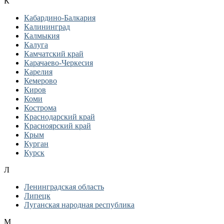
К
Кабардино-Балкария
Калининград
Калмыкия
Калуга
Камчатский край
Карачаево-Черкесия
Карелия
Кемерово
Киров
Коми
Кострома
Краснодарский край
Красноярский край
Крым
Курган
Курск
Л
Ленинградская область
Липецк
Луганская народная республика
М