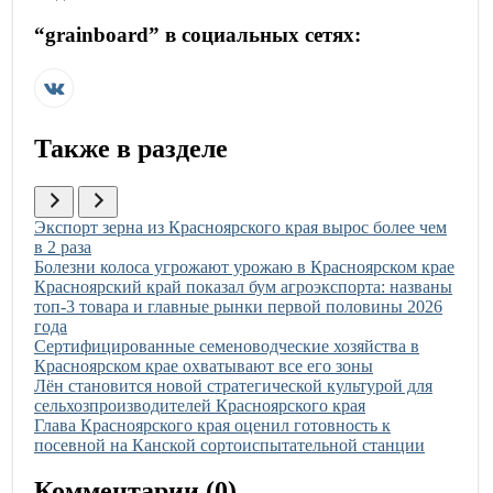
“
grainboard
” в социальных сетях:
Также в разделе
Иллюстрация новости
Экспорт зерна из Красноярского края вырос более чем
в 2 раза
Иллюстрация новости
Болезни колоса угрожают урожаю в Красноярском крае
Иллюстрация новости
Красноярский край показал бум агроэкспорта: названы
топ-3 товара и главные рынки первой половины 2026
года
Иллюстрация новости
Сертифицированные семеноводческие хозяйства в
Красноярском крае охватывают все его зоны
Иллюстрация новости
Лён становится новой стратегической культурой для
сельхозпроизводителей Красноярского края
Иллюстрация новости
Глава Красноярского края оценил готовность к
посевной на Канской сортоиспытательной станции
Комментарии (
0
)