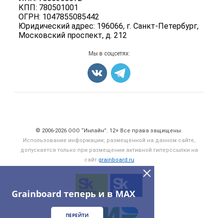
Блог
КПП: 780501001
Корма
ОГРН: 1047855085442
Оборудование
Юридический адрес: 196066, г. Санкт-Петербург,
Московский проспект, д. 212
Прочее
Добавить объявление
Мы в соцсетях:
Карта объявлений
Счетчики, авторское право, логотипы
© 2006‑2026 ООО “Инлайн”. 12+ Все права защищены.
Использование информации, размещенной на данном сайте,
допускается только при размещении активной гиперссылки на
сайт
grainboard.ru
Grainboard теперь и в MAX
ПЕРЕЙТИ