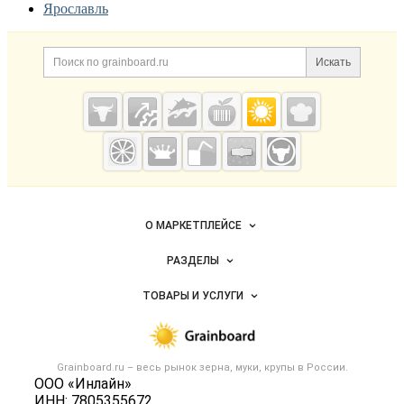
Ярославль
Дополнительная информация
Поиск по сайту и ссылк
Искать
Cсылки на полезные проекты
Grainboard.ru
— зерно и
мука
Важные разделы и контакты
Навигация по сайту
О МАРКЕТПЛЕЙСЕ
Новости Grainboard.ru
РАЗДЕЛЫ
Услуги и цены
Объявления
ТОВАРЫ И УСЛУГИ
Размещение рекламы
Каталог компаний
Зерно
Публичная оферта
Новости рынка
Крупы
Контактная информация
Форум
Grainboard.ru – весь
рынок зерна, муки, крупы
в России.
Мука
Политика обработки персональных данных
ООО «Инлайн»
Вакансии
Семена
ИНН: 7805355672
Для СМИ