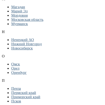
Магадан
Марий Эл
Мордовия
Московская область
Мурманск
Н
Ненецкий АО
Нижний Новгород
Новосибирск
О
Омск
Орел
Оренбург
П
Пенза
Пермский край
Приморский край
Псков