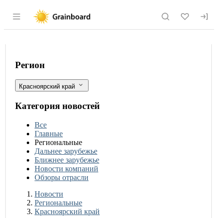
Раздел навигации по сайту grainboard.
Красноярский край наращивает мощно
Фильтры
Регион
Красноярский край
Категория новостей
Все
Главные
Региональные
Дальнее зарубежье
Ближнее зарубежье
Новости компаний
Обзоры отрасли
Новости
Разделы
Новости
Региональные
Красноярский край