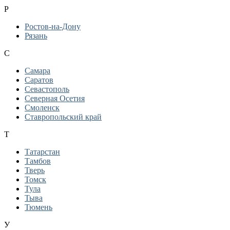
Р
Ростов-на-Дону
Рязань
С
Самара
Саратов
Севастополь
Северная Осетия
Смоленск
Ставропольский край
Т
Татарстан
Тамбов
Тверь
Томск
Тула
Тыва
Тюмень
У