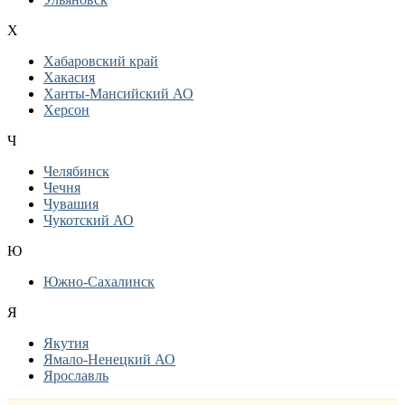
Х
Хабаровский край
Хакасия
Ханты-Мансийский АО
Херсон
Ч
Челябинск
Чечня
Чувашия
Чукотский АО
Ю
Южно-Сахалинск
Я
Якутия
Ямало-Ненецкий АО
Ярославль