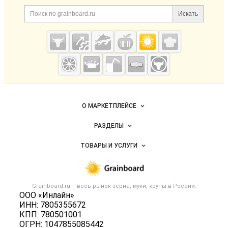
Дополнительная информация
Поиск по сайту и ссылк
Искать
Cсылки на полезные проекты
Grainboard.ru
— зерно и
мука
Важные разделы и контакты
Навигация по сайту
О МАРКЕТПЛЕЙСЕ
Новости Grainboard.ru
РАЗДЕЛЫ
Услуги и цены
Объявления
ТОВАРЫ И УСЛУГИ
Размещение рекламы
Каталог компаний
Зерно
Публичная оферта
Новости рынка
Крупы
Контактная информация
Форум
Grainboard.ru – весь
рынок зерна, муки, крупы
в России.
Мука
Политика обработки персональных данных
ООО «Инлайн»
Вакансии
Семена
ИНН: 7805355672
Для СМИ
Блог
КПП: 780501001
Корма
ОГРН: 1047855085442