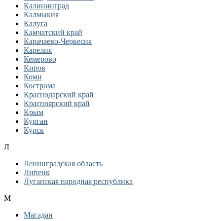
Калининград
Калмыкия
Калуга
Камчатский край
Карачаево-Черкесия
Карелия
Кемерово
Киров
Коми
Кострома
Краснодарский край
Красноярский край
Крым
Курган
Курск
Л
Ленинградская область
Липецк
Луганская народная республика
М
Магадан