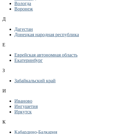
Вологда
Воронеж
Д
Дагестан
Донецкая народная республика
Е
Еврейская автономная область
Екатеринбург
З
Забайкальский край
И
Иваново
Ингушетия
Иркутск
К
Кабардино-Балкария