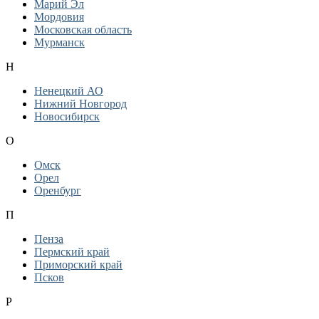
Марий Эл
Мордовия
Московская область
Мурманск
Н
Ненецкий АО
Нижний Новгород
Новосибирск
О
Омск
Орел
Оренбург
П
Пенза
Пермский край
Приморский край
Псков
Р