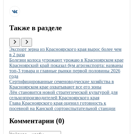
Также в разделе
Иллюстрация новости
Экспорт зерна из Красноярского края вырос более чем
в 2 раза
Иллюстрация новости
Болезни колоса угрожают урожаю в Красноярском крае
Иллюстрация новости
Красноярский край показал бум агроэкспорта: названы
топ-3 товара и главные рынки первой половины 2026
года
Иллюстрация новости
Сертифицированные семеноводческие хозяйства в
Красноярском крае охватывают все его зоны
Иллюстрация новости
Лён становится новой стратегической культурой для
сельхозпроизводителей Красноярского края
Иллюстрация новости
Глава Красноярского края оценил готовность к
посевной на Канской сортоиспытательной станции
Комментарии (
0
)