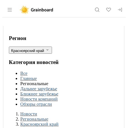
Раздел навигации по сайту grainboard.
Госмониторинг качества пшеницы в К
Фильтры
Регион
Красноярский край
Категория новостей
Все
Главные
Региональные
Дальнее зарубежье
Ближнее зарубежье
Новости компаний
Обзоры отрасли
Новости
Разделы
Новости
Региональные
Красноярский край